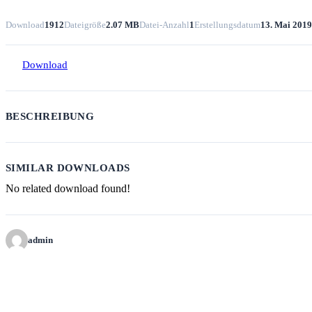
Download
1912
Dateigröße
2.07 MB
Datei-Anzahl
1
Erstellungsdatum
13. Mai 2019
Download
BESCHREIBUNG
SIMILAR DOWNLOADS
No related download found!
admin